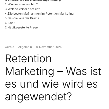
Warum ist es wichtig?
Welche Vorteile hat es?
Die besten Maßnahmen im Retention Marketing
Beispiel aus der Praxis
Fazit
Häufig gestellte Fragen
Gerald
·
Allgemein
·
8. November 2024
Retention
Marketing – Was ist
es und wie wird es
angewendet?