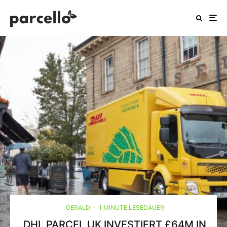
GERALD
·
1 MINUTE LESEDAUER
DHL PARCEL UK INVESTIERT £64M IN