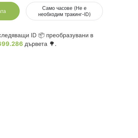
Само часове (Не е
ата
необходим тракинг-ID)
ледяващи ID 📦 преобразувани в
699.286
дървета 🌳.