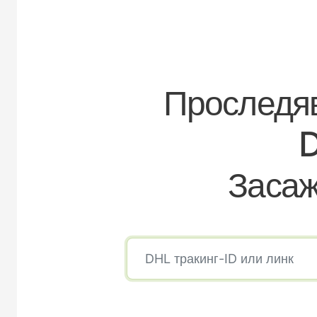
Проследяв
D
Засаж