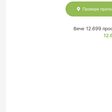
Провери пратк
Вече
12.699
прос
12.