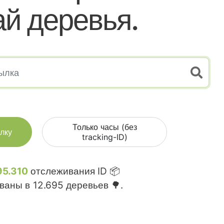
й деревья.
Только часы (без
лку
tracking-ID)
95.310
отслеживания ID 📦
ваны в
12.695
деревьев 🌳.