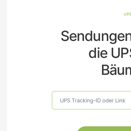
UPS
Sendungen 
die UP
Bäum