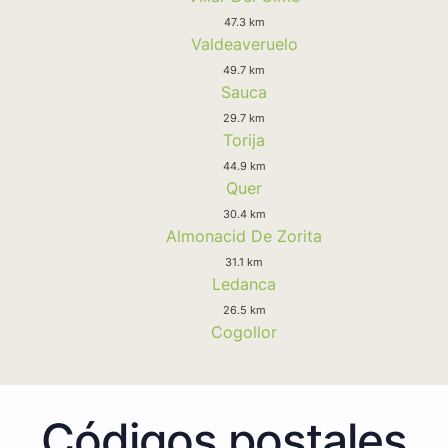
47.3 km
Valdeaveruelo
49.7 km
Sauca
29.7 km
Torija
44.9 km
Quer
30.4 km
Almonacid De Zorita
31.1 km
Ledanca
26.5 km
Cogollor
Códigos postales