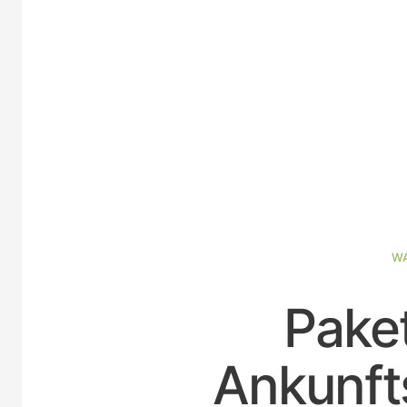
WA
Paket
Ankunfts