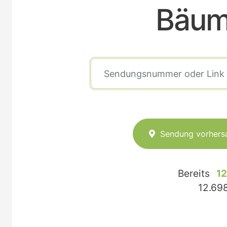
Bäum
Sendung vorhers
Bereits
12
12.69