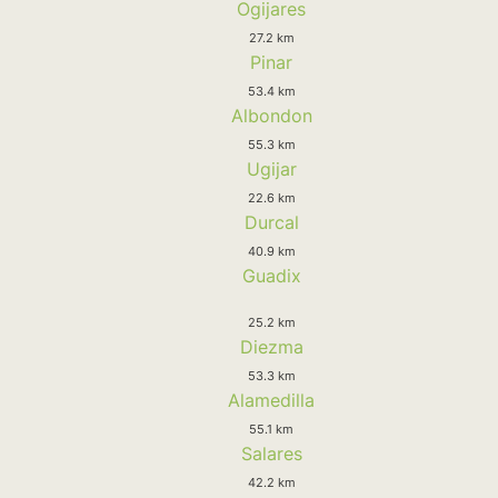
Ogijares
27.2 km
Pinar
53.4 km
Albondon
55.3 km
Ugijar
22.6 km
Durcal
40.9 km
Guadix
25.2 km
Diezma
53.3 km
Alamedilla
55.1 km
Salares
42.2 km