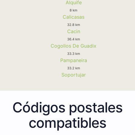
Alquife
8 km
Calicasas
32.8 km
Cacin
36.4 km
Cogollos De Guadix
33.3 km
Pampaneira
33.2 km
Soportujar
Códigos postales
compatibles