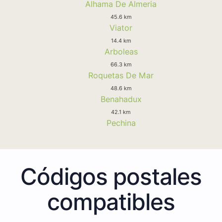
Alhama De Almeria
45.6 km
Viator
14.4 km
Arboleas
66.3 km
Roquetas De Mar
48.6 km
Benahadux
42.1 km
Pechina
Códigos postales
compatibles