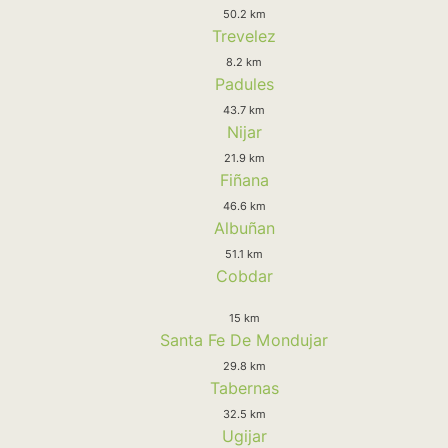
50.2 km
Trevelez
8.2 km
Padules
43.7 km
Nijar
21.9 km
Fiñana
46.6 km
Albuñan
51.1 km
Cobdar
15 km
Santa Fe De Mondujar
29.8 km
Tabernas
32.5 km
Ugijar