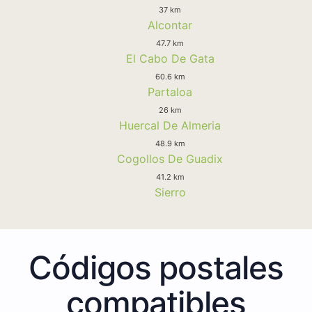
37 km
Alcontar
47.7 km
El Cabo De Gata
60.6 km
Partaloa
26 km
Huercal De Almeria
48.9 km
Cogollos De Guadix
41.2 km
Sierro
Códigos postales
compatibles