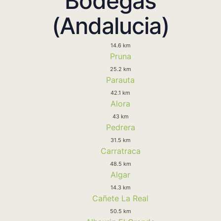
Bodegas
(Andalucia)
14.6 km
Pruna
25.2 km
Parauta
42.1 km
Alora
43 km
Pedrera
31.5 km
Carratraca
48.5 km
Algar
14.3 km
Cañete La Real
50.5 km