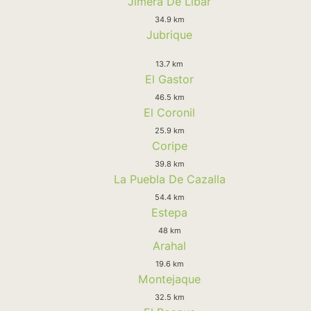
Jimera De Libar
34.9 km
Jubrique
13.7 km
El Gastor
46.5 km
El Coronil
25.9 km
Coripe
39.8 km
La Puebla De Cazalla
54.4 km
Estepa
48 km
Arahal
19.6 km
Montejaque
32.5 km