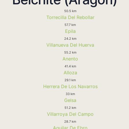
50.5 km
Torrecilla Del Rebollar
57.7 km
Epila
24.2 km
Villanueva Del Huerva
55.2 km
Anento
41.4 km
Alloza
29.1 km
Herrera De Los Navarros
33 km
Gelsa
51.2 km
Villarroya Del Campo
28.7 km
Aguilar De Ebro