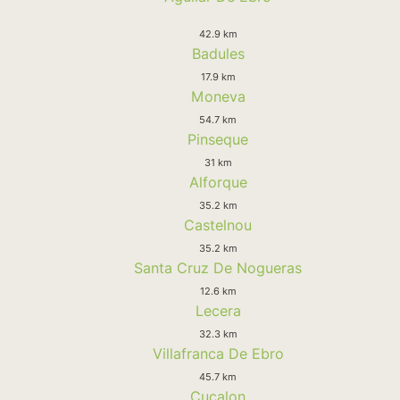
42.9 km
Badules
17.9 km
Moneva
54.7 km
Pinseque
31 km
Alforque
35.2 km
Castelnou
35.2 km
Santa Cruz De Nogueras
12.6 km
Lecera
32.3 km
Villafranca De Ebro
45.7 km
Cucalon