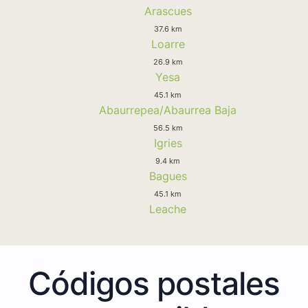
Arascues
37.6 km
Loarre
26.9 km
Yesa
45.1 km
Abaurrepea/Abaurrea Baja
56.5 km
Igries
9.4 km
Bagues
45.1 km
Leache
Códigos postales