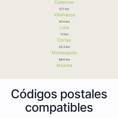
Calatorao
57.1 km
Villafranca
47.4 km
Luna
13 km
Cortes
33.3 km
Monteagudo
48.6 km
Mozota
Códigos postales
compatibles