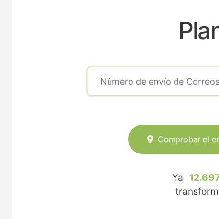
Pla
Comprobar el e
Ya
12.697
transfor