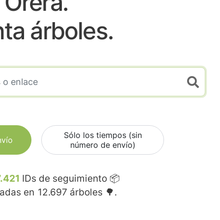
Orera.
nta árboles.
Sólo los tiempos (sin
nvío
número de envío)
.421
IDs de seguimiento 📦
madas en
12.697
árboles 🌳.