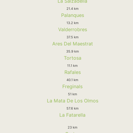
La Salzadella
21.4 km
Palanques
13.2 km
Valderrobres
37.5 km
Ares Del Maestrat
35.9 km
Tortosa
11.1 km
Rafales
40.1 km
Freginals
51 km
La Mata De Los Olmos
57.6 km
La Fatarella
23 km