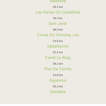
Vallibona
26.2 km
Las Parras De Castellote
35.1 km
Sant Jordi
48.3 km
Coves De Vinroma, Les
24.6 km
Valdeltormo
25.5 km
Canet Lo Roig
38.2 km
Prat De Comte
23.6 km
Aguaviva
45.2 km
Gandesa