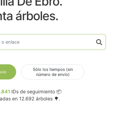
illa De Ebro.
nta árboles.
Sólo los tiempos (sin
nvío
número de envío)
.841
IDs de seguimiento 📦
madas en
12.692
árboles 🌳.