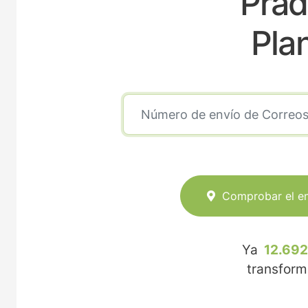
Prad
Pla
Comprobar el e
Ya
12.692
transfor