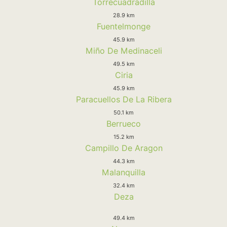
Torrecuadradilla
28.9 km
Fuentelmonge
45.9 km
Miño De Medinaceli
49.5 km
Ciria
45.9 km
Paracuellos De La Ribera
50.1 km
Berrueco
15.2 km
Campillo De Aragon
44.3 km
Malanquilla
32.4 km
Deza
49.4 km