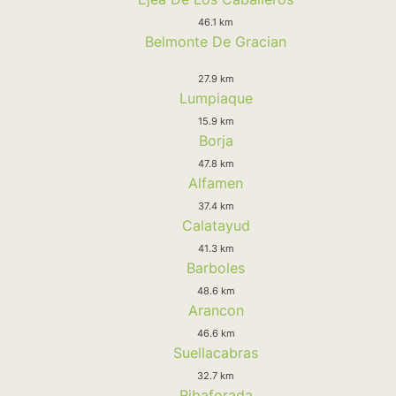
46.1 km
Belmonte De Gracian
27.9 km
Lumpiaque
15.9 km
Borja
47.8 km
Alfamen
37.4 km
Calatayud
41.3 km
Barboles
48.6 km
Arancon
46.6 km
Suellacabras
32.7 km
Ribaforada