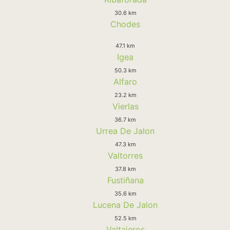
30.6 km
Chodes
47.1 km
Igea
50.3 km
Alfaro
23.2 km
Vierlas
36.7 km
Urrea De Jalon
47.3 km
Valtorres
37.8 km
Fustiñana
35.6 km
Lucena De Jalon
52.5 km
Valtajeros