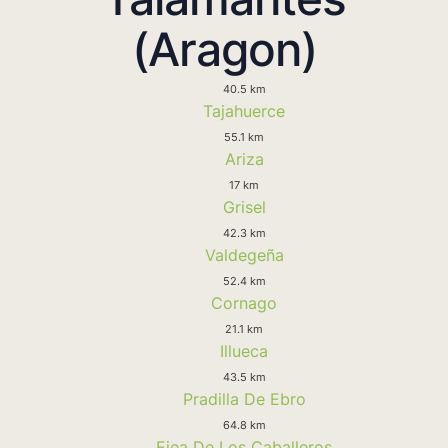
(Aragon)
40.5 km
Tajahuerce
55.1 km
Ariza
17 km
Grisel
42.3 km
Valdegeña
52.4 km
Cornago
21.1 km
Illueca
43.5 km
Pradilla De Ebro
64.8 km
Ejea De Los Caballeros