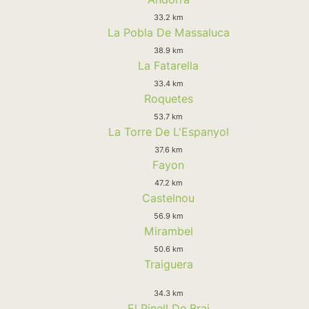
33.2 km
La Pobla De Massaluca
38.9 km
La Fatarella
33.4 km
Roquetes
53.7 km
La Torre De L'Espanyol
37.6 km
Fayon
47.2 km
Castelnou
56.9 km
Mirambel
50.6 km
Traiguera
34.3 km
El Pinell De Brai