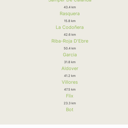
43.4 km
Rasquera
15.8 km
La Codoñera
42.6 km
Riba-Roja D'Ebre
50.4 km
Garcia
31.8 km
Aldover
41.2 km
Villores
47.5 km
Flix
23.3 km
Bot