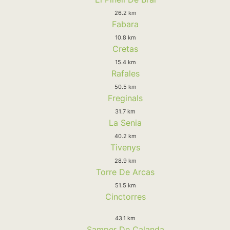
26.2 km
Fabara
10.8 km
Cretas
15.4 km
Rafales
50.5 km
Freginals
31.7 km
La Senia
40.2 km
Tivenys
28.9 km
Torre De Arcas
51.5 km
Cinctorres
43.1 km
Samper De Calanda