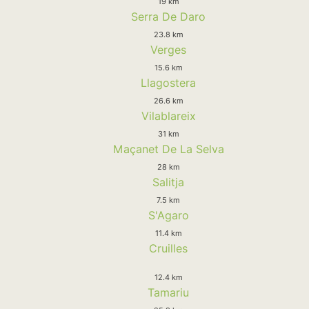
19 km
Serra De Daro
23.8 km
Verges
15.6 km
Llagostera
26.6 km
Vilablareix
31 km
Maçanet De La Selva
28 km
Salitja
7.5 km
S'Agaro
11.4 km
Cruilles
12.4 km
Tamariu