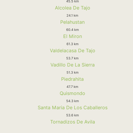
45.5 km
Alcolea De Tajo
24.1 km
Pelahustan
60.4 km
El Miron
61.3 km
Valdelacasa De Tajo
53.7 km
Vadillo De La Sierra
51.3 km
Piedrahita
47.7 km
Quismondo
54.3 km
Santa Maria De Los Caballeros
53.6 km
Tornadizos De Avila