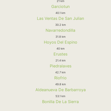
21 km
Garciotun
40.1 km
Las Ventas De San Julian
30.2 km
Navarredondilla
31.8 km
Hoyos Del Espino
40 km
Erustes
21.4 km
Piedralaves
42.7 km
Riofrio
49.8 km
Aldeanueva De Barbarroya
53.1 km
Bonilla De La Sierra