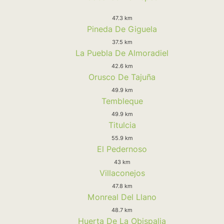
47.3 km
Pineda De Giguela
37.5 km
La Puebla De Almoradiel
42.6 km
Orusco De Tajuña
49.9 km
Tembleque
49.9 km
Titulcia
55.9 km
El Pedernoso
43 km
Villaconejos
47.8 km
Monreal Del Llano
48.7 km
Huerta De La Obispalia