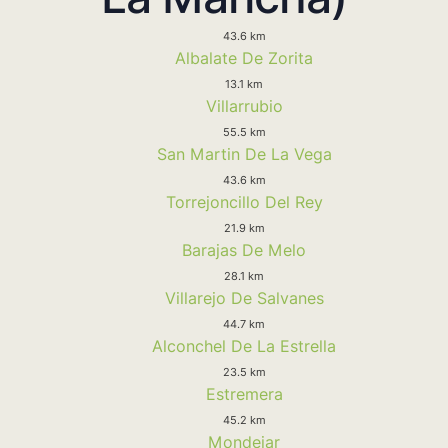
43.6 km
Albalate De Zorita
13.1 km
Villarrubio
55.5 km
San Martin De La Vega
43.6 km
Torrejoncillo Del Rey
21.9 km
Barajas De Melo
28.1 km
Villarejo De Salvanes
44.7 km
Alconchel De La Estrella
23.5 km
Estremera
45.2 km
Mondejar