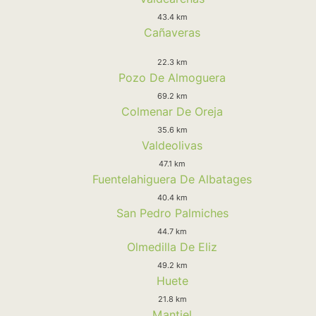
43.4 km
Cañaveras
22.3 km
Pozo De Almoguera
69.2 km
Colmenar De Oreja
35.6 km
Valdeolivas
47.1 km
Fuentelahiguera De Albatages
40.4 km
San Pedro Palmiches
44.7 km
Olmedilla De Eliz
49.2 km
Huete
21.8 km
Mantiel