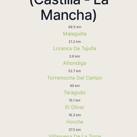
Mancha)
49.5 km
Malaguilla
21.2 km
Loranca De Tajuña
3.6 km
Alhondiga
52.7 km
Torremocha Del Campo
40 km
Taragudo
15.1 km
El Olivar
16.3 km
Horche
37.5 km
Villanueva De La Torre