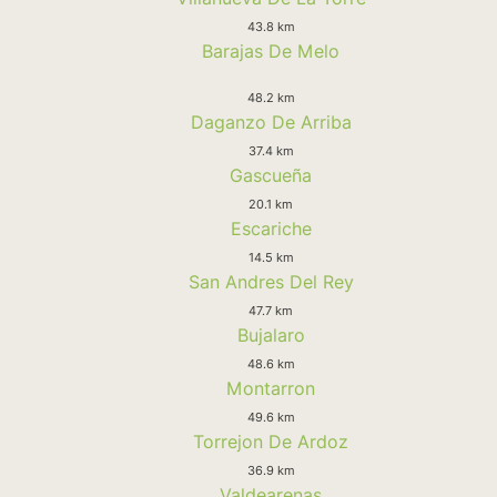
43.8 km
Barajas De Melo
48.2 km
Daganzo De Arriba
37.4 km
Gascueña
20.1 km
Escariche
14.5 km
San Andres Del Rey
47.7 km
Bujalaro
48.6 km
Montarron
49.6 km
Torrejon De Ardoz
36.9 km
Valdearenas