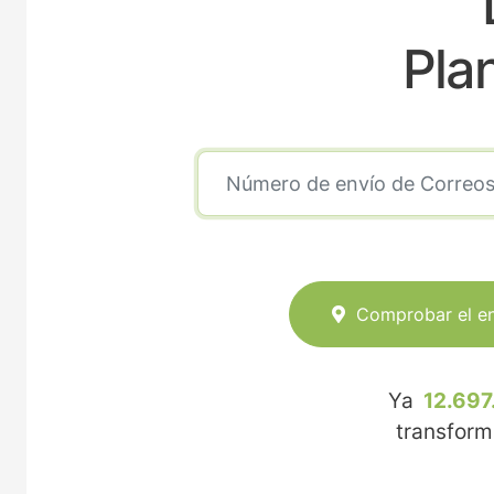
Pla
Comprobar el e
Ya
12.697
transfor