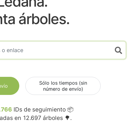
Ledaña.
nta árboles.
Sólo los tiempos (sin
nvío
número de envío)
.766
IDs de seguimiento 📦
madas en
12.697
árboles 🌳.