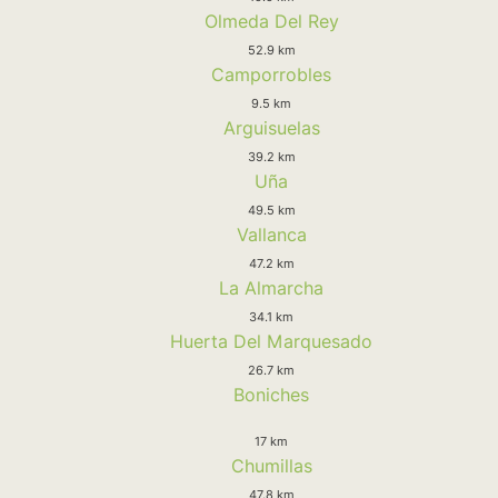
Olmeda Del Rey
52.9 km
Camporrobles
9.5 km
Arguisuelas
39.2 km
Uña
49.5 km
Vallanca
47.2 km
La Almarcha
34.1 km
Huerta Del Marquesado
26.7 km
Boniches
17 km
Chumillas
47.8 km