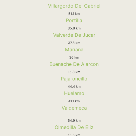
Villargordo Del Cabriel
51.1 km
Portilla
35.6 km
Valverde De Jucar
37.8 km
Mariana
36 km
Buenache De Alarcon
15.8 km
Pajaroncillo
44.4 km
Huelamo
41.1 km
Valdemeca
64.9 km
Olmedilla De Eliz
15.5 km