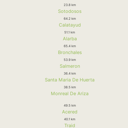
23.8 km
Sotodosos
64.2 km
Calatayud
51.1 km
Alarba
65.4 km
Bronchales
53.9 km
Salmeron
36.4 km
Santa Maria De Huerta
38.5 km
Monreal De Ariza
49.5 km
Acered
40.1 km
Traid