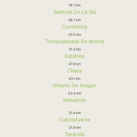
19.7 km
Saelices De La Sal
38.7 km
Contamina
33.5 km
Torrecuadrada De Molina
10.3 km
Estables
47.9 km
Checa
43.1 km
Alhama De Aragon
53.4 km
Maluenda
31.4 km
Cabolafuente
31.9 km
Taravilla