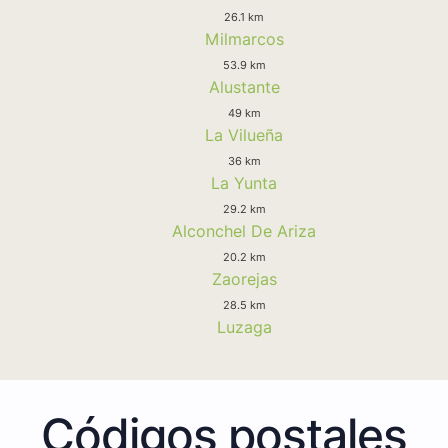
26.1 km
Milmarcos
53.9 km
Alustante
49 km
La Vilueña
36 km
La Yunta
29.2 km
Alconchel De Ariza
20.2 km
Zaorejas
28.5 km
Luzaga
Códigos postales