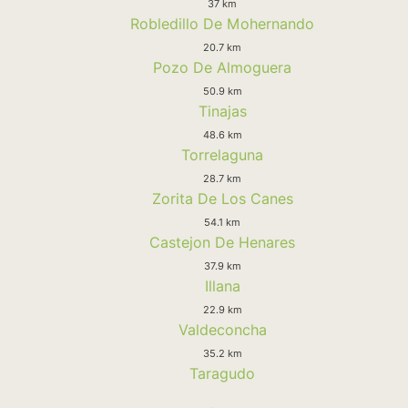
37 km
Robledillo De Mohernando
20.7 km
Pozo De Almoguera
50.9 km
Tinajas
48.6 km
Torrelaguna
28.7 km
Zorita De Los Canes
54.1 km
Castejon De Henares
37.9 km
Illana
22.9 km
Valdeconcha
35.2 km
Taragudo