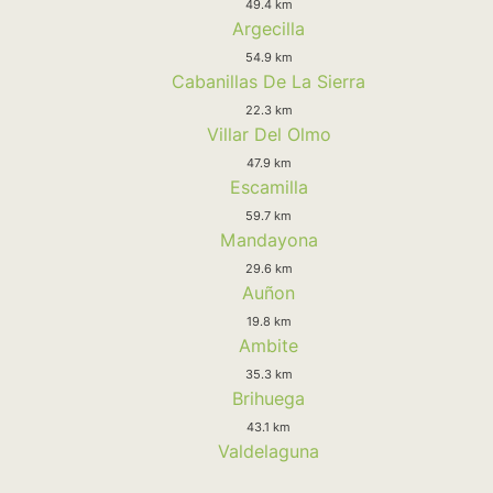
49.4 km
Argecilla
54.9 km
Cabanillas De La Sierra
22.3 km
Villar Del Olmo
47.9 km
Escamilla
59.7 km
Mandayona
29.6 km
Auñon
19.8 km
Ambite
35.3 km
Brihuega
43.1 km
Valdelaguna