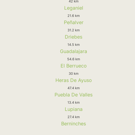
42 km
Leganiel
21.6 km
Peñalver
31.2 km
Driebes
14.5 km
Guadalajara
54.6 km
El Berrueco
30 km
Heras De Ayuso
47.4 km
Puebla De Valles
13.4 km
Lupiana
27.4 km
Berninches