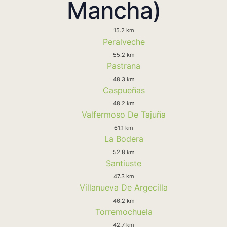
Mancha)
15.2 km
Peralveche
55.2 km
Pastrana
48.3 km
Caspueñas
48.2 km
Valfermoso De Tajuña
61.1 km
La Bodera
52.8 km
Santiuste
47.3 km
Villanueva De Argecilla
46.2 km
Torremochuela
42.7 km