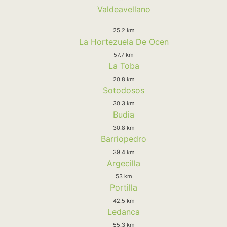
Valdeavellano
25.2 km
La Hortezuela De Ocen
57.7 km
La Toba
20.8 km
Sotodosos
30.3 km
Budia
30.8 km
Barriopedro
39.4 km
Argecilla
53 km
Portilla
42.5 km
Ledanca
55.3 km