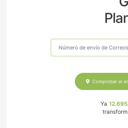
G
Pla
Comprobar el e
Ya
12.695
transfor