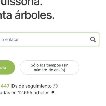
uissona.
nta árboles.
Sólo los tiempos (sin
nvío
número de envío)
.447
IDs de seguimiento 📦
madas en
12.695
árboles 🌳.