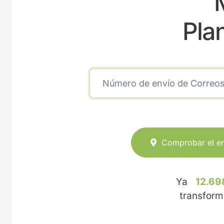
Pla
Comprobar el e
Ya
12.69
transfor