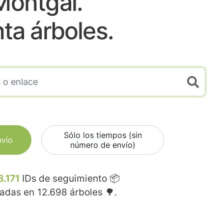
Montgai.
nta árboles.
Sólo los tiempos (sin
nvío
número de envío)
8.171
IDs de seguimiento 📦
madas en
12.698
árboles 🌳.