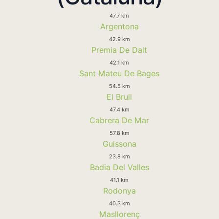
47.7 km
Argentona
42.9 km
Premia De Dalt
42.1 km
Sant Mateu De Bages
54.5 km
El Brull
47.4 km
Cabrera De Mar
57.8 km
Guissona
23.8 km
Badia Del Valles
41.1 km
Rodonya
40.3 km
Masllorenç