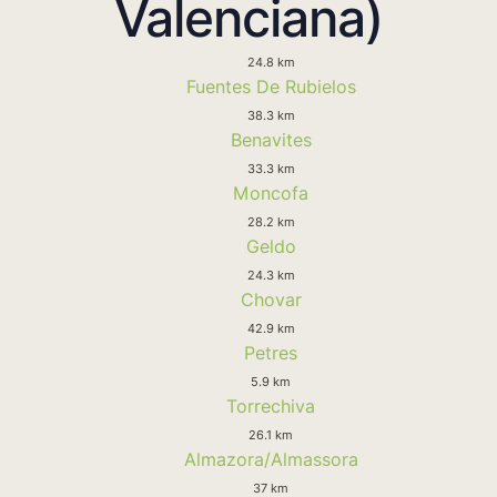
Valenciana)
24.8 km
Fuentes De Rubielos
38.3 km
Benavites
33.3 km
Moncofa
28.2 km
Geldo
24.3 km
Chovar
42.9 km
Petres
5.9 km
Torrechiva
26.1 km
Almazora/Almassora
37 km