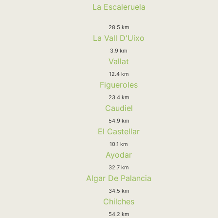
La Escaleruela
28.5 km
La Vall D'Uixo
3.9 km
Vallat
12.4 km
Figueroles
23.4 km
Caudiel
54.9 km
El Castellar
10.1 km
Ayodar
32.7 km
Algar De Palancia
34.5 km
Chilches
54.2 km