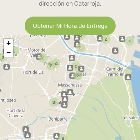
dirección en Catarroja.
Obtener Mi Hora de Entrega
2
2
4
+
3
3
−
3
2
2
2
2
2
3
6