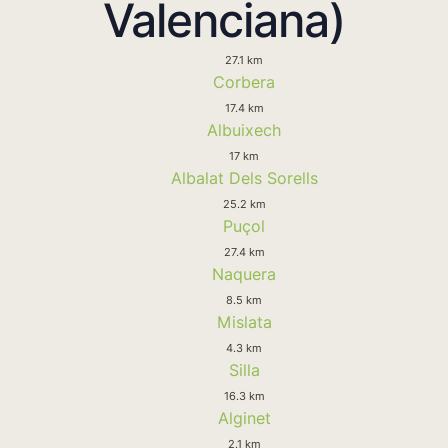
Valenciana)
27.1 km
Corbera
17.4 km
Albuixech
17 km
Albalat Dels Sorells
25.2 km
Puçol
27.4 km
Naquera
8.5 km
Mislata
4.3 km
Silla
16.3 km
Alginet
2.1 km