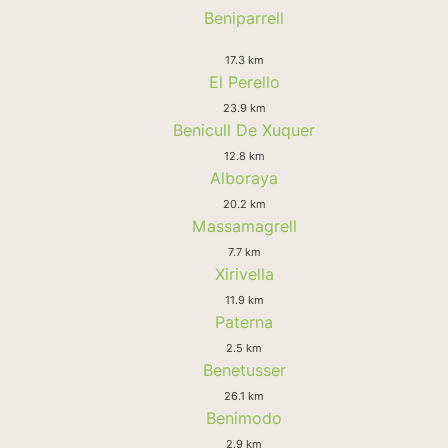
Beniparrell
17.3 km
El Perello
23.9 km
Benicull De Xuquer
12.8 km
Alboraya
20.2 km
Massamagrell
7.7 km
Xirivella
11.9 km
Paterna
2.5 km
Benetusser
26.1 km
Benimodo
2.9 km