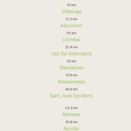
15 km
Villavieja
21.2 km
Albuixech
55 km
Llombai
25.4 km
Vall De Almonacid
33 km
Ribesalbes
37.8 km
Massanassa
40.6 km
Sant Joan De Moro
23.3 km
Marines
30.8 km
Ayodar