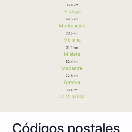
36.4 km
Picanya
44.5 km
Montanejos
23.5 km
Meliana
31.4 km
Mislata
62.4 km
Macastre
22.6 km
Gatova
16.1 km
La Vilavella
Códigos postales