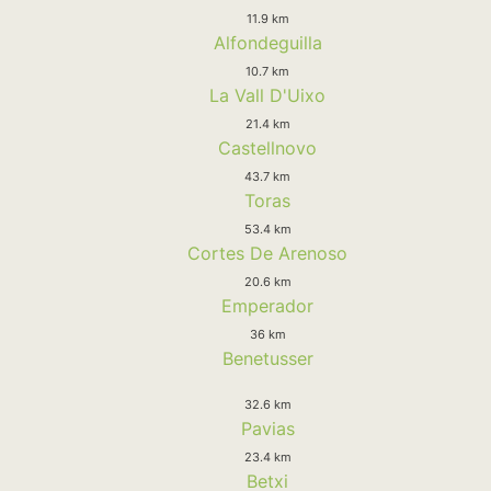
11.9 km
Alfondeguilla
10.7 km
La Vall D'Uixo
21.4 km
Castellnovo
43.7 km
Toras
53.4 km
Cortes De Arenoso
20.6 km
Emperador
36 km
Benetusser
32.6 km
Pavias
23.4 km
Betxi