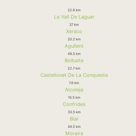
22.6 km
La Vall De Laguar
37 km
Xeraco
20.2 km
Agullent
49.5 km
Bolbaite
22.7 km
Castellonet De La Conquesta
7.6 km
Alcoleja
10.5 km
Confrides
33.5 km
Biar
44.5 km
Moraira