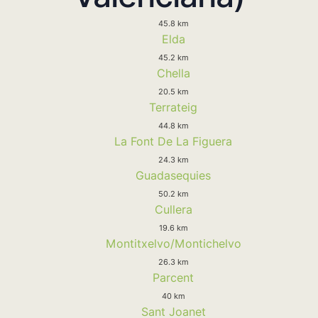
45.8 km
Elda
45.2 km
Chella
20.5 km
Terrateig
44.8 km
La Font De La Figuera
24.3 km
Guadasequies
50.2 km
Cullera
19.6 km
Montitxelvo/Montichelvo
26.3 km
Parcent
40 km
Sant Joanet