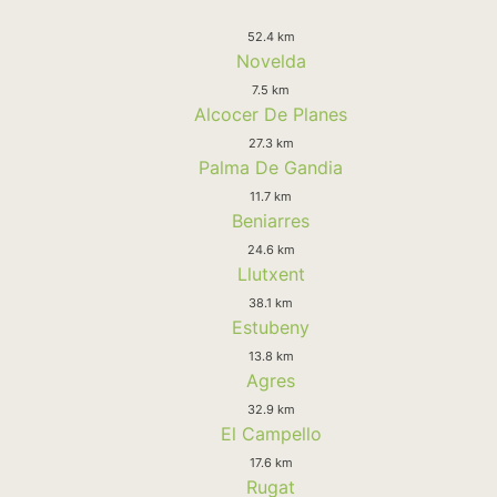
52.4 km
Novelda
7.5 km
Alcocer De Planes
27.3 km
Palma De Gandia
11.7 km
Beniarres
24.6 km
Llutxent
38.1 km
Estubeny
13.8 km
Agres
32.9 km
El Campello
17.6 km
Rugat