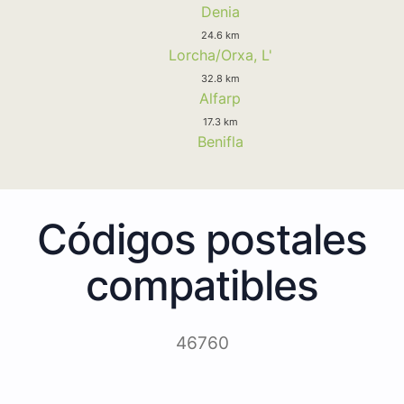
Denia
24.6 km
Lorcha/Orxa, L'
32.8 km
Alfarp
17.3 km
Benifla
Códigos postales
compatibles
46760