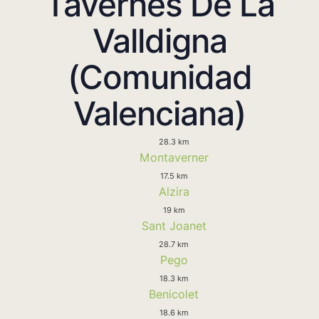
Tavernes De La
Valldigna
(Comunidad
Valenciana)
28.3 km
Montaverner
17.5 km
Alzira
19 km
Sant Joanet
28.7 km
Pego
18.3 km
Benicolet
18.6 km