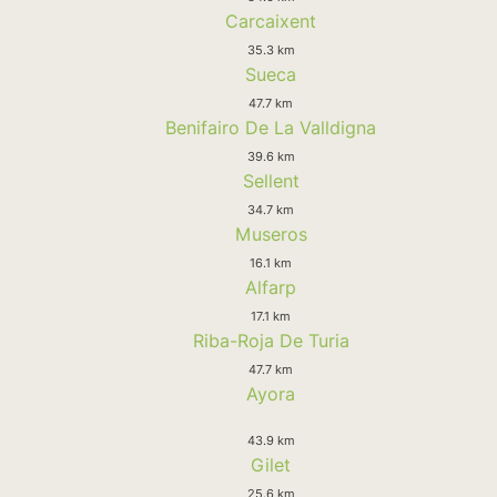
Carcaixent
35.3 km
Sueca
47.7 km
Benifairo De La Valldigna
39.6 km
Sellent
34.7 km
Museros
16.1 km
Alfarp
17.1 km
Riba-Roja De Turia
47.7 km
Ayora
43.9 km
Gilet
25.6 km