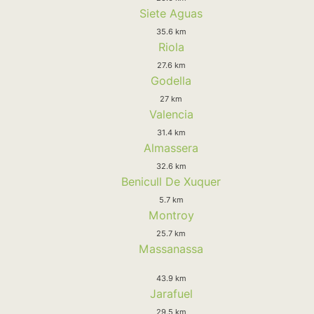
Siete Aguas
35.6 km
Riola
27.6 km
Godella
27 km
Valencia
31.4 km
Almassera
32.6 km
Benicull De Xuquer
5.7 km
Montroy
25.7 km
Massanassa
43.9 km
Jarafuel
29.5 km