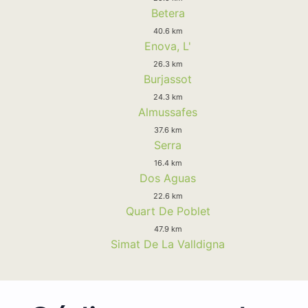
Betera
40.6 km
Enova, L'
26.3 km
Burjassot
24.3 km
Almussafes
37.6 km
Serra
16.4 km
Dos Aguas
22.6 km
Quart De Poblet
47.9 km
Simat De La Valldigna