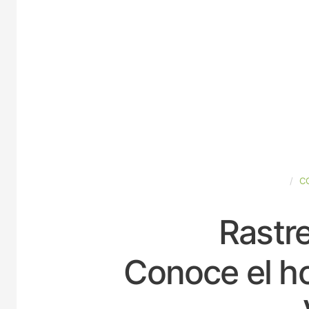
ESPAÑA
C
Rastre
Conoce el ho