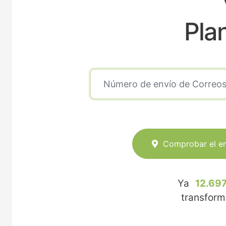
Pla
Comprobar el e
Ya
12.697
transfor