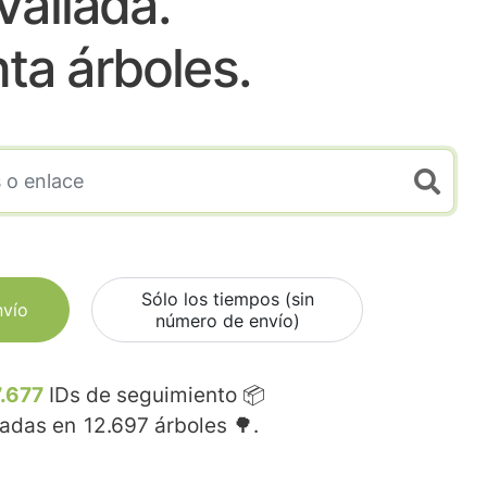
Vallada.
nta árboles.
Sólo los tiempos (sin
nvío
número de envío)
.677
IDs de seguimiento 📦
madas en
12.697
árboles 🌳.