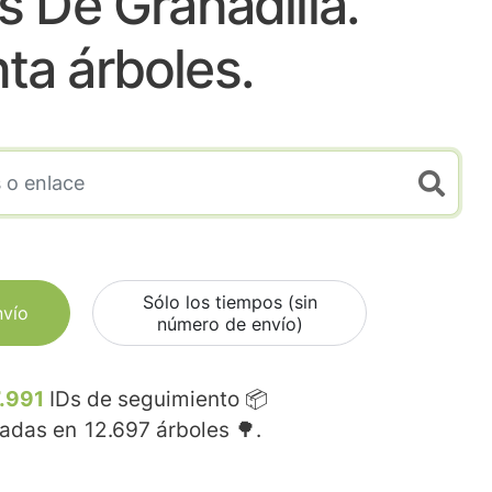
 De Granadilla.
nta árboles.
Sólo los tiempos (sin
nvío
número de envío)
.991
IDs de seguimiento 📦
madas en
12.697
árboles 🌳.