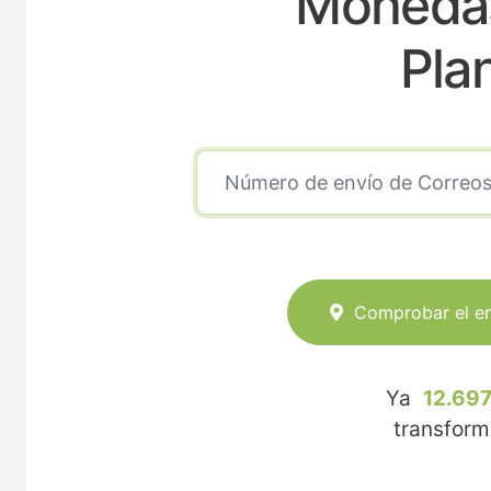
Mohedas
Pla
Comprobar el e
Ya
12.697
transfor