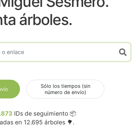
 Miguel Sesmero.
nta árboles.
Sólo los tiempos (sin
nvío
número de envío)
.873
IDs de seguimiento 📦
madas en
12.695
árboles 🌳.