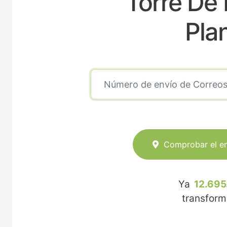
Torre De
Pla
Comprobar el e
Ya
12.695
transfor