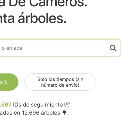
a De Cameros.
nta árboles.
Sólo los tiempos (sin
nvío
número de envío)
.567
IDs de seguimiento 📦
madas en
12.696
árboles 🌳.