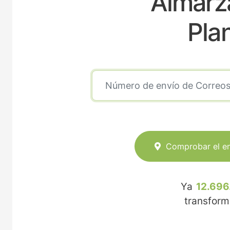
Almarz
Pla
Comprobar el e
Ya
12.696
transfor