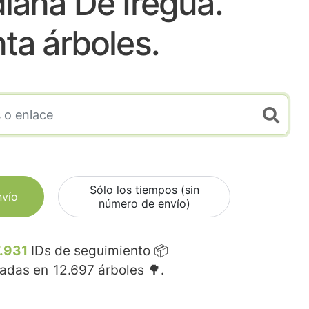
iana De Iregua.
nta árboles.
Sólo los tiempos (sin
nvío
número de envío)
.931
IDs de seguimiento 📦
madas en
12.697
árboles 🌳.