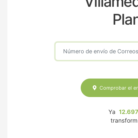
Villamed
Pla
Comprobar el e
Ya
12.697
transfor