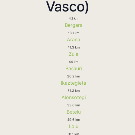
Vasco)
4.1 km
Bergara
53.1 km
Arana
41.3 km
Zuia
44 km
Basauri
20.2 km
Ikaztegieta
51.3 km
Alonsotegi
33.6 km
Betelu
49.6 km
Loiu
31.1 km