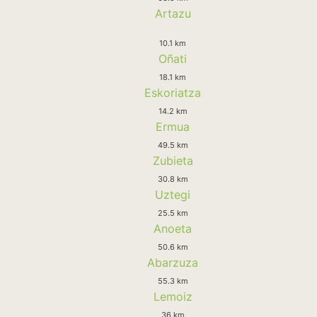
Artazu
10.1 km
Oñati
18.1 km
Eskoriatza
14.2 km
Ermua
49.5 km
Zubieta
30.8 km
Uztegi
25.5 km
Anoeta
50.6 km
Abarzuza
55.3 km
Lemoiz
36 km