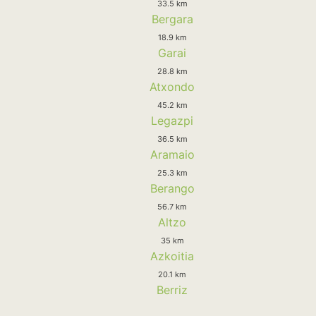
33.5 km
Bergara
18.9 km
Garai
28.8 km
Atxondo
45.2 km
Legazpi
36.5 km
Aramaio
25.3 km
Berango
56.7 km
Altzo
35 km
Azkoitia
20.1 km
Berriz