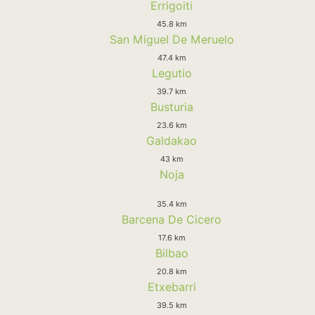
Errigoiti
45.8 km
San Miguel De Meruelo
47.4 km
Legutio
39.7 km
Busturia
23.6 km
Galdakao
43 km
Noja
35.4 km
Barcena De Cicero
17.6 km
Bilbao
20.8 km
Etxebarri
39.5 km