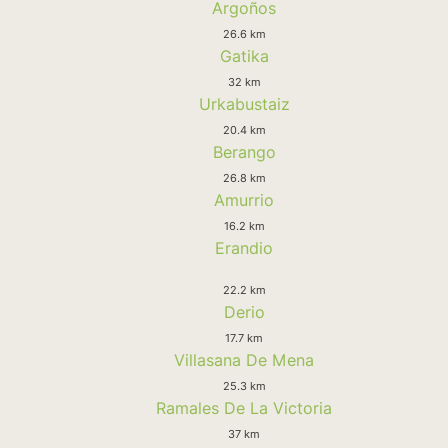
Argoños
26.6 km
Gatika
32 km
Urkabustaiz
20.4 km
Berango
26.8 km
Amurrio
16.2 km
Erandio
22.2 km
Derio
17.7 km
Villasana De Mena
25.3 km
Ramales De La Victoria
37 km