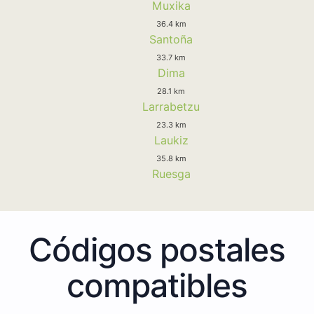
Muxika
36.4 km
Santoña
33.7 km
Dima
28.1 km
Larrabetzu
23.3 km
Laukiz
35.8 km
Ruesga
Códigos postales
compatibles