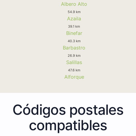
Albero Alto
54.9 km
Azaila
39.1 km
Binefar
40.3 km
Barbastro
26.9 km
Salillas
47.6 km
Alforque
Códigos postales
compatibles