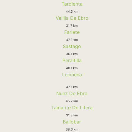
Tardienta
44.3 km
Velilla De Ebro
31.7 km
Farlete
47.2 km
Sastago
36.1 km
Peraltilla
40.1 km
Leciñena
47.7 km
Nuez De Ebro
45.7 km
Tamarite De Litera
31.3 km
Ballobar
38.6 km