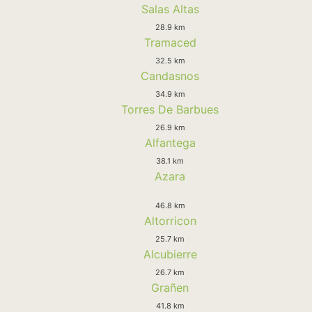
Salas Altas
28.9 km
Tramaced
32.5 km
Candasnos
34.9 km
Torres De Barbues
26.9 km
Alfantega
38.1 km
Azara
46.8 km
Altorricon
25.7 km
Alcubierre
26.7 km
Grañen
41.8 km