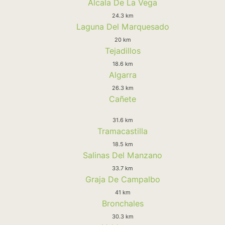
Alcala De La Vega
24.3 km
Laguna Del Marquesado
20 km
Tejadillos
18.6 km
Algarra
26.3 km
Cañete
31.6 km
Tramacastilla
18.5 km
Salinas Del Manzano
33.7 km
Graja De Campalbo
41 km
Bronchales
30.3 km