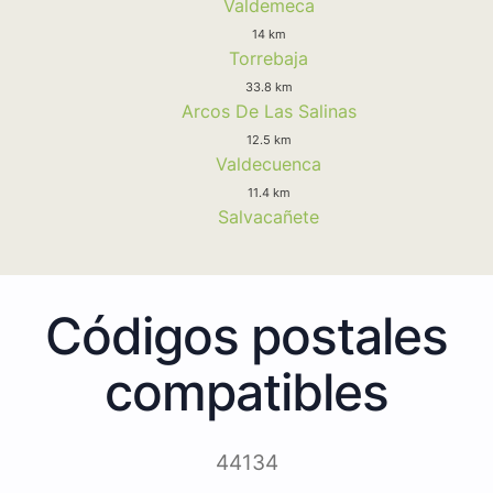
Valdemeca
14 km
Torrebaja
33.8 km
Arcos De Las Salinas
12.5 km
Valdecuenca
11.4 km
Salvacañete
Códigos postales
compatibles
44134