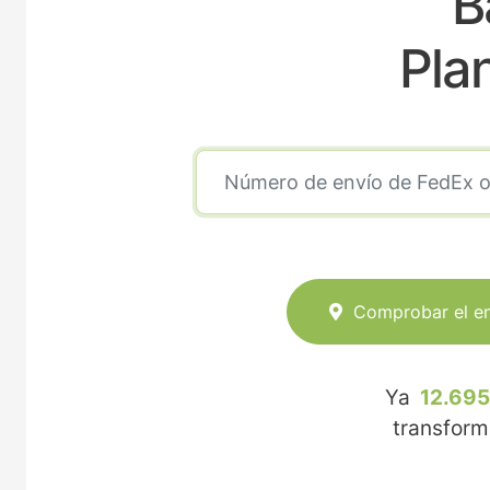
B
Pla
Comprobar el e
Ya
12.695
transfor