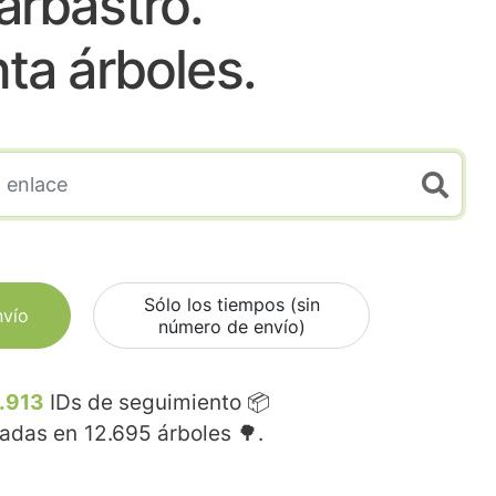
arbastro.
nta árboles.
Sólo los tiempos (sin
nvío
número de envío)
.913
IDs de seguimiento 📦
madas en
12.695
árboles 🌳.