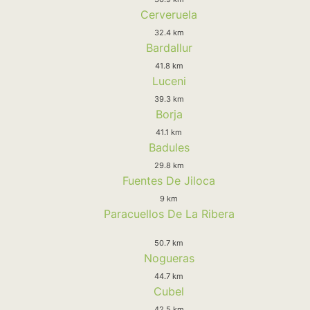
Cerveruela
32.4 km
Bardallur
41.8 km
Luceni
39.3 km
Borja
41.1 km
Badules
29.8 km
Fuentes De Jiloca
9 km
Paracuellos De La Ribera
50.7 km
Nogueras
44.7 km
Cubel
42.5 km